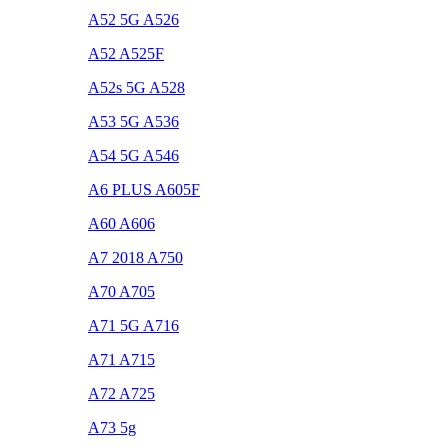
A52 5G A526
A52 A525F
A52s 5G A528
A53 5G A536
A54 5G A546
A6 PLUS A605F
A60 A606
A7 2018 A750
A70 A705
A71 5G A716
A71 A715
A72 A725
A73 5g