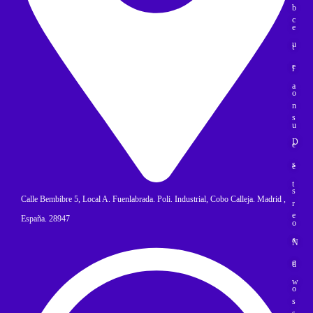
b
c
e
u
t
e
l
a
o
n
s
u
D
e
s
e
t
s
Calle Bembibre 5, Local A. Fuenlabrada. Poli. Industrial, Cobo Calleja. Madrid ,
r
e
España. 28947
o
a
N
e
d
w
o
s