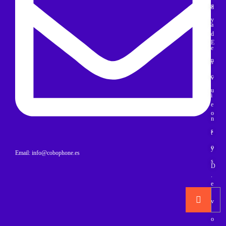
s
d
y
a
d
E
e
n
s
c
v
u
i
e
o
n
s
t
o
y
Email: info@cobophone.es
s
D
.
e
v
o