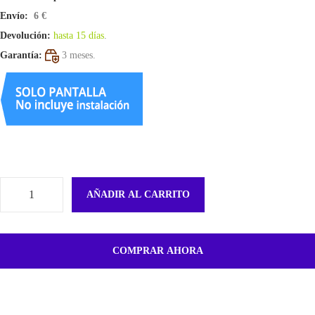
Envío:
6 €
Devolución:
hasta 15 días
.
Garantía:
3 meses.
AÑADIR AL CARRITO
F
l
e
COMPRAR AHORA
x
D
e