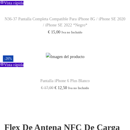
c
e
e
Vista rápida
g
u
a
c
c
i
a
n
i
i
N36-37 Pantalla Completa Compatible Para iPhone 8G / iPhone SE 2020
n
l
/ iPhone SE 2022 *Negro*
t
o
o
a
e
€
15,00
Iva no Incluido
i
o
a
l
s
d
r
c
e
:
a
i
t
r
€
-26%
d
g
u
a
Vista rápida
i
a
:
1
n
l
€
4
Pantalla iPhone 6 Plus Blanco
a
e
,
E
E
€
17,00
€
12,50
Iva no Incluido
l
s
1
0
l
l
e
:
5
0
p
p
r
€
,
.
r
r
a
0
e
e
:
1
Flex De Antena NFC De Carga
0
c
c