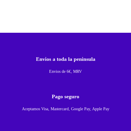
A
n
t
e
n
a
N
Envios a toda la peninsula
F
C
Envios de 6€, MRV
D
e
C
Pago seguro
a
Aceptamos Visa, Mastercard, Google Pay, Apple Pay
r
g
a