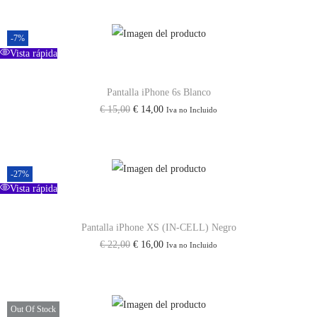
h
P
-7%
a
Vista rápida
r
a
Pantalla iPhone 6s Blanco
I
E
E
€
15,00
€
14,00
Iva no Incluido
p
l
l
h
p
p
o
r
r
-27%
n
e
e
Vista rápida
e
c
c
1
i
i
Pantalla iPhone XS (IN-CELL) Negro
5
E
E
€
22,00
€
16,00
Iva no Incluido
o
o
P
l
l
o
a
r
p
p
r
c
o
r
r
i
t
Out Of Stock