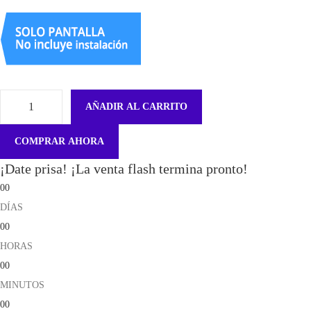
AÑADIR AL CARRITO
F
l
COMPRAR AHORA
e
¡Date prisa! ¡La venta flash termina pronto!
x
00
C
DÍAS
a
00
r
HORAS
g
00
a
MINUTOS
M
00
i