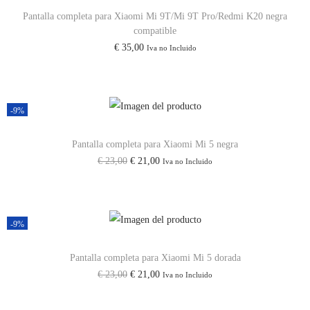
Pantalla completa para Xiaomi Mi 9T/Mi 9T Pro/Redmi K20 negra
m
compatible
i
€
35,00
Iva no Incluido
9
A
/
-9%
R
e
Pantalla completa para Xiaomi Mi 5 negra
d
E
E
€
23,00
€
21,00
Iva no Incluido
m
l
l
i
p
p
9
r
r
-9%
C
e
e
/
c
c
Pantalla completa para Xiaomi Mi 5 dorada
R
E
E
€
23,00
€
21,00
Iva no Incluido
i
i
e
l
l
o
o
d