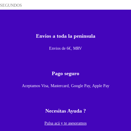
SEGUNDOS
c
r
o
U
Envios a toda la peninsula
S
Envios de 6€, MRV
B
C
o
Pago seguro
n
A
Aceptamos Visa, Mastercard, Google Pay, Apple Pay
c
c
e
Necesitas Ayuda ?
s
o
Pulsa acá y te asesoramos
r