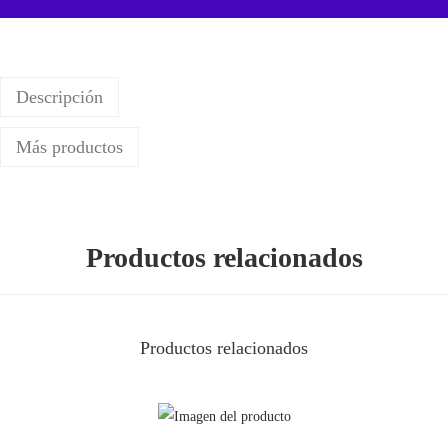
i
o
s
Descripción
P
a
Más productos
r
a
X
Productos relacionados
i
a
o
m
Productos relacionados
i
R
e
d