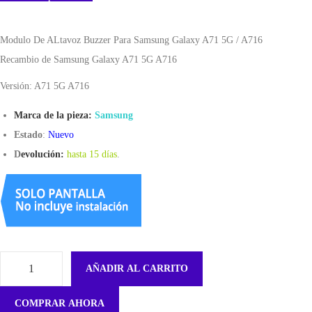
Modulo De ALtavoz Buzzer Para Samsung Galaxy A71 5G / A716
Recambio de Samsung Galaxy A71 5G A716
Versión: A71 5G A716
Marca de la pieza:
Samsung
Estado
:
Nuevo
D
evolución:
hasta 15 días
.
AÑADIR AL CARRITO
F
l
COMPRAR AHORA