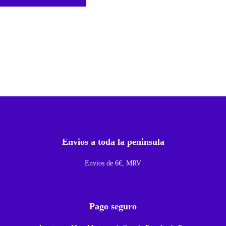
e
x
B
o
t
o
n
P
o
w
Envios a toda la peninsula
e
r
Envios de 6€, MRV
E
n
c
Pago seguro
e