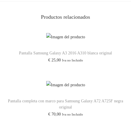
S
a
Productos relacionados
m
s
u
n
g
Pantalla Samsung Galaxy A3 2016 A310 blanca original
G
€
25,00
Iva no Incluido
a
l
a
x
y
Pantalla completa con marco para Samsung Galaxy A72 A725F negra
original
A
€
70,00
Iva no Incluido
5
1