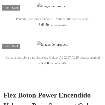
/
A
Out Of Stock
5
Pantalla Samsung Galaxy A5 2016 A510 negra original
1
€
63,50
Iva no Incluido
5
/
A
Out Of Stock
7
1
Pantalla completa para Samsung Galaxy A5 2017 A520 dorada original
/
€
55,00
Iva no Incluido
A
7
1
5
Flex Boton Power Encendido
c
a