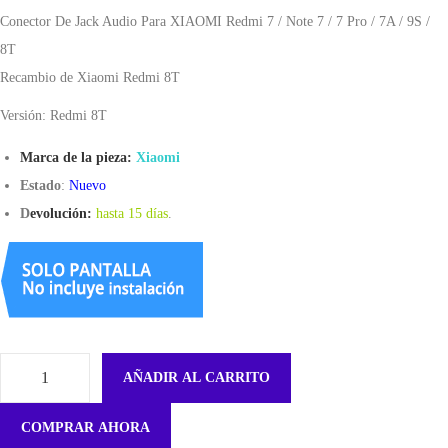
Conector De Jack Audio Para XIAOMI Redmi 7 / Note 7 / 7 Pro / 7A / 9S /
8T
Recambio de Xiaomi Redmi 8T
Versión: Redmi 8T
Marca de la pieza:
Xiaomi
Estado
:
Nuevo
D
evolución:
hasta 15 días
.
AÑADIR AL CARRITO
C
o
COMPRAR AHORA
n