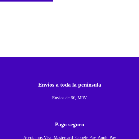
e
c
t
o
r
D
e
J
a
Envios a toda la peninsula
c
k
Envios de 6€, MRV
A
u
d
Pago seguro
i
Aceptamos Visa, Mastercard, Google Pay, Apple Pay
o