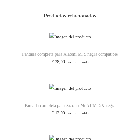
/
Productos relacionados
N
o
t
e
7
Pantalla completa para Xiaomi Mi 9 negra compatible
/
€
28,00
Iva no Incluido
7
P
r
o
/
Pantalla completa para Xiaomi Mi A1/Mi 5X negra
€
12,00
7
Iva no Incluido
A
/
9