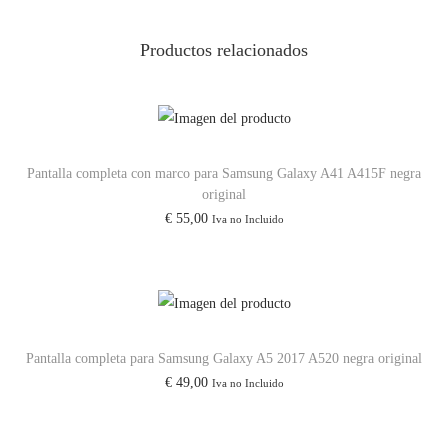
0
Productos relacionados
/
S
1
0
E
Pantalla completa con marco para Samsung Galaxy A41 A415F negra
/
original
€
55,00
Iva no Incluido
S
1
0
P
l
Pantalla completa para Samsung Galaxy A5 2017 A520 negra original
u
€
49,00
Iva no Incluido
s
/
S