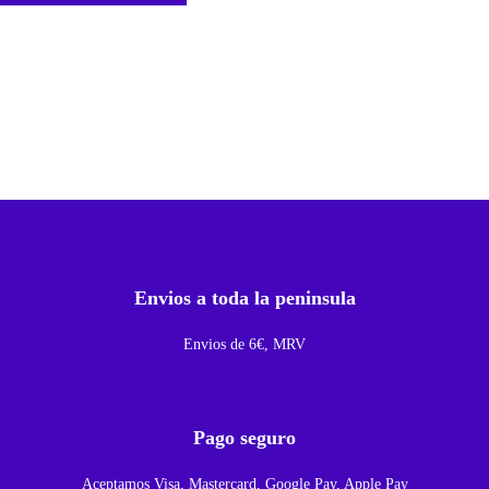
e
c
t
o
r
D
e
F
P
Envios a toda la peninsula
C
L
Envios de 6€, MRV
C
D
P
Pago seguro
a
Aceptamos Visa, Mastercard, Google Pay, Apple Pay
r