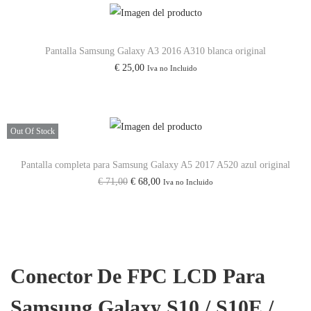
1
0
Pantalla Samsung Galaxy A3 2016 A310 blanca original
L
€
25,00
Iva no Incluido
i
t
e
Out Of Stock
c
a
Pantalla completa para Samsung Galaxy A5 2017 A520 azul original
n
E
E
€
71,00
€
68,00
Iva no Incluido
t
l
l
i
p
p
d
r
r
a
e
e
Conector De FPC LCD Para
d
c
c
i
i
Samsung Galaxy S10 / S10E /