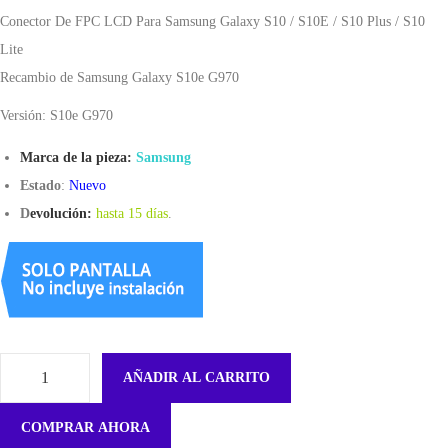
Conector De FPC LCD Para Samsung Galaxy S10 / S10E / S10 Plus / S10
Lite
Recambio de Samsung Galaxy S10e G970
Versión: S10e G970
Marca de la pieza:
Samsung
Estado
:
Nuevo
D
evolución:
hasta 15 días
.
AÑADIR AL CARRITO
C
o
COMPRAR AHORA
n