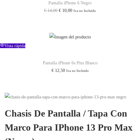
Pantalla iPhone 6 Negro
d
E
E
€
14,00
€
10,00
Iva no Incluido
a
l
l
d
p
p
r
r
e
e
Vista rápida
c
c
i
i
Pantalla iPhone 6s Plus Blanco
€
12,50
Iva no Incluido
o
o
o
a
r
c
i
t
g
u
Chasis De Pantalla / Tapa Con
i
a
n
l
Marco Para IPhone 13 Pro Max
a
e