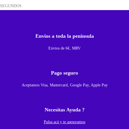
SEGUNDOS
t
a
l
l
Envios a toda la peninsula
a
Envios de 6€, MRV
/
T
a
Pago seguro
p
a
Aceptamos Visa, Mastercard, Google Pay, Apple Pay
C
o
n
Necesitas Ayuda ?
M
a
Pulsa acá y te asesoramos
r