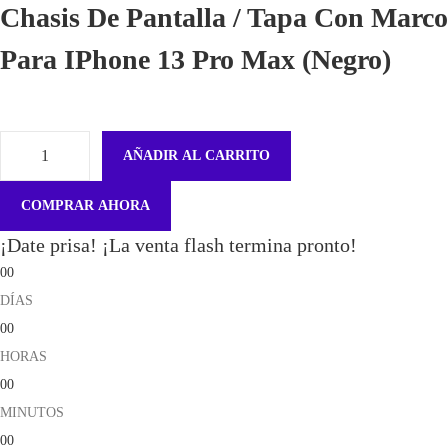
Chasis De Pantalla / Tapa Con Marco
Para IPhone 13 Pro Max (Negro)
AÑADIR AL CARRITO
C
h
COMPRAR AHORA
a
¡Date prisa! ¡La venta flash termina pronto!
s
00
i
DÍAS
s
00
D
HORAS
e
00
P
MINUTOS
a
00
n