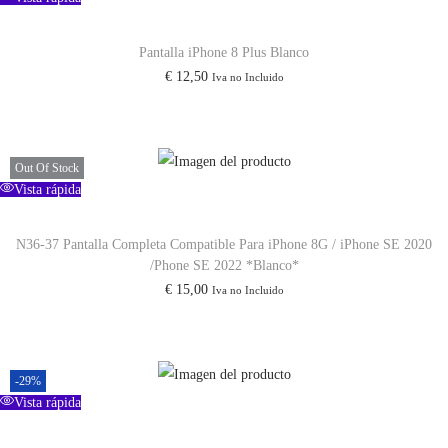
o
Pantalla iPhone 8 Plus Blanco
M
€
12,50
Iva no Incluido
a
x
(
N
Out Of Stock
Vista rápida
e
g
N36-37 Pantalla Completa Compatible Para iPhone 8G / iPhone SE 2020
r
/Phone SE 2022 *Blanco*
o
€
15,00
Iva no Incluido
)
c
a
-29%
n
Vista rápida
t
i