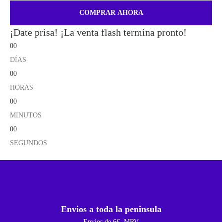
COMPRAR AHORA
¡Date prisa! ¡La venta flash termina pronto!
00
DÍAS
00
HORAS
00
MINUTOS
00
SEGUNDOS
Envios a toda la peninsula
Envios de 6€, MRV