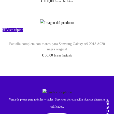
€
100,00
Iva no Incluido
Vista rápida
Pantalla completa con marco para Samsung Galaxy A9 2018 A920
negra original
€
50,00
Iva no Incluido
Venta de piezas para móviles y tables. Servicios de reparación técnicos altamente
A
S
Y
U
calificados.
U
S
D
C