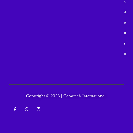
s
d
e
u
s
o
Copyright © 2023 | Cobotech International