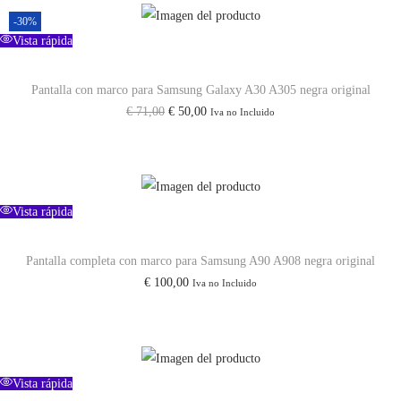
3
-30%
Vista rápida
(
S
Pantalla con marco para Samsung Galaxy A30 A305 negra original
9
E
E
€
71,00
€
50,00
Iva no Incluido
1
l
l
1
p
p
)
r
r
/
e
e
Vista rápida
S
c
c
a
i
i
Pantalla completa con marco para Samsung A90 A908 negra original
m
€
100,00
Iva no Incluido
o
o
s
o
a
u
r
c
n
i
t
g
Vista rápida
g
u
S