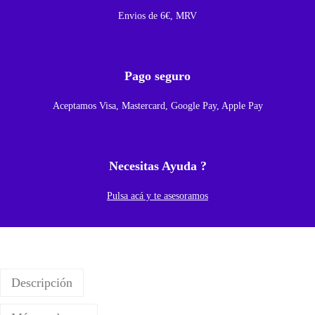
Envios de 6€, MRV
a
S
a
Pago seguro
m
s
Aceptamos Visa, Mastercard, Google Pay, Apple Pay
u
n
g
Necesitas Ayuda ?
S
2
Pulsa acá y te asesoramos
3
U
l
t
Descripción
r
a