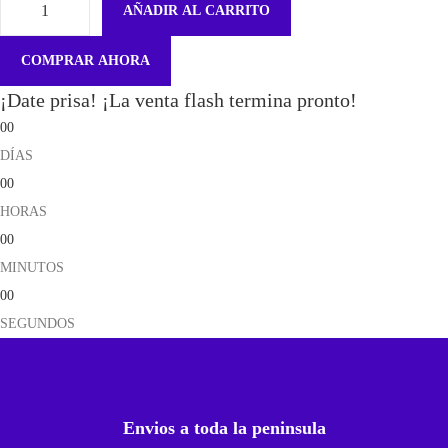
AÑADIR AL CARRITO
C
á
COMPRAR AHORA
m
¡Date prisa! ¡La venta flash termina pronto!
a
00
r
DÍAS
a
00
F
HORAS
r
00
o
MINUTOS
n
00
t
SEGUNDOS
a
l
P
a
Envios a toda la peninsula
r