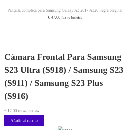
i
a
2
Pantalla completa para Samsung Galaxy A3 2017 A320 negra original
n
l
3
€
47,00
Iva no Incluido
a
e
P
l
s
l
e
:
u
r
€
s
a
Cámara Frontal Para Samsung
(
:
5
S
S23 Ultra (S918) / Samsung S23
€
0
9
,
1
(S911) / Samsung S23 Plus
7
0
6
1
0
(S916)
)
,
.
c
0
€
17,00
Iva no Incluido
a
0
n
Añadir al carrito
.
t