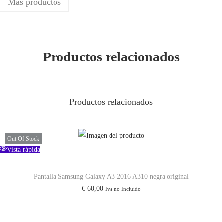
Más productos
(
S
9
Productos relacionados
1
8
)
/
Productos relacionados
S
a
m
Out Of Stock
Vista rápida
s
u
Pantalla Samsung Galaxy A3 2016 A310 negra original
n
€
60,00
Iva no Incluido
g
S
2