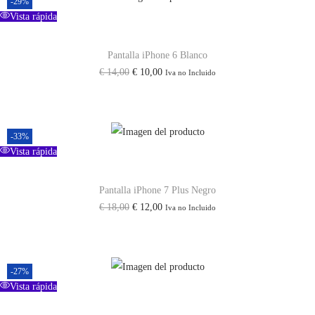
-29%
Vista rápida
Pantalla iPhone 6 Blanco
E
E
€
14,00
€
10,00
Iva no Incluido
l
l
p
p
r
r
-33%
e
e
Vista rápida
c
c
i
i
Pantalla iPhone 7 Plus Negro
E
E
€
18,00
€
12,00
Iva no Incluido
o
o
l
l
o
a
p
p
r
c
r
r
i
t
-27%
e
e
Vista rápida
g
u
c
c
i
a