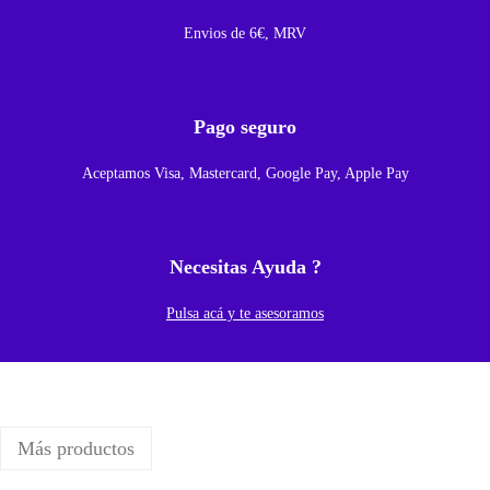
a
i
Envios de 6€, MRV
P
h
o
Pago seguro
n
Aceptamos Visa, Mastercard, Google Pay, Apple Pay
e
1
1
Necesitas Ayuda ?
P
R
Pulsa acá y te asesoramos
O
c
a
n
Más productos
t