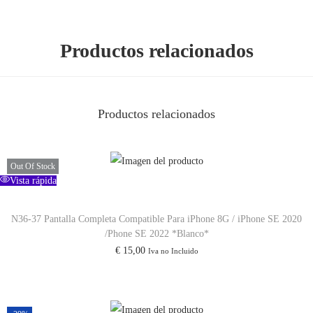
i
d
a
Productos relacionados
d
Productos relacionados
Out Of Stock
Vista rápida
N36-37 Pantalla Completa Compatible Para iPhone 8G / iPhone SE 2020
/Phone SE 2022 *Blanco*
€
15,00
Iva no Incluido