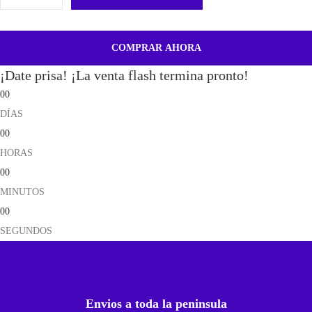
C
a
m
COMPRAR AHORA
a
¡Date prisa! ¡La venta flash termina pronto!
r
00
a
DÍAS
F
00
r
HORAS
o
00
n
MINUTOS
t
00
a
SEGUNDOS
l
P
a
r
Envios a toda la peninsula