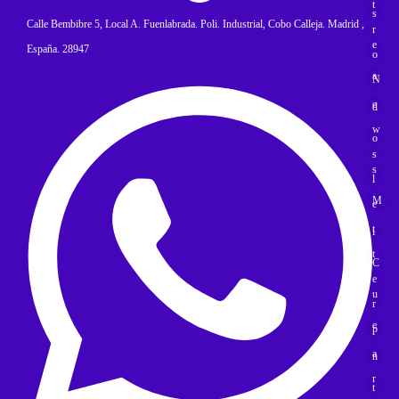
t
s
Calle Bembibre 5, Local A. Fuenlabrada. Poli. Industrial, Cobo Calleja. Madrid ,
r
e
España. 28947
o
a
N
e
d
w
o
s
s
l
M
e
t
i
t
C
e
u
r
e
p
a
n
r
t