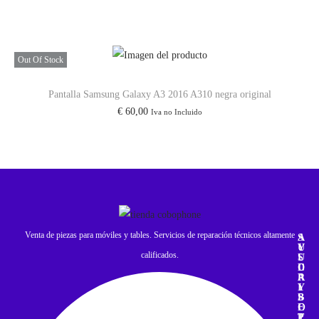
Out Of Stock
Pantalla Samsung Galaxy A3 2016 A310 negra original
€
60,00
Iva no Incluido
Venta de piezas para móviles y tables. Servicios de reparación técnicos altamente
A
S
Y
U
calificados.
U
S
D
C
A
R
Y
I
S
B
O
E
P
T