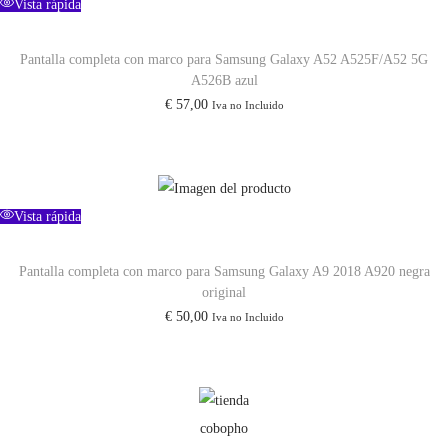
Vista rápida
c
a
Pantalla completa con marco para Samsung Galaxy A52 A525F/A52 5G
A526B azul
n
€
57,00
Iva no Incluido
t
i
d
a
Vista rápida
d
Pantalla completa con marco para Samsung Galaxy A9 2018 A920 negra
original
€
50,00
Iva no Incluido