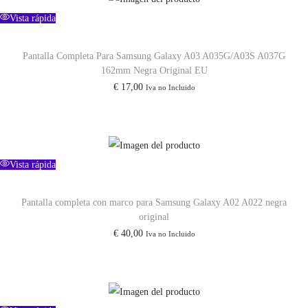
e
Vista rápida
8
Pantalla Completa Para Samsung Galaxy A03 A035G/A03S A037G
N
162mm Negra Original EU
9
€
17,00
Iva no Incluido
5
0
F
D
Vista rápida
e
3
Pantalla completa con marco para Samsung Galaxy A02 A022 negra
3
original
0
€
40,00
Iva no Incluido
0
m
A
h