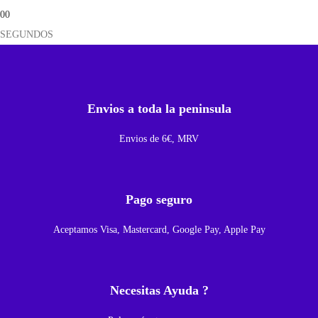
00
a
SEGUNDOS
E
B
-
B
Envios a toda la peninsula
N
9
Envios de 6€, MRV
5
0
A
Pago seguro
B
Aceptamos Visa, Mastercard, Google Pay, Apple Pay
E
P
a
Necesitas Ayuda ?
r
a