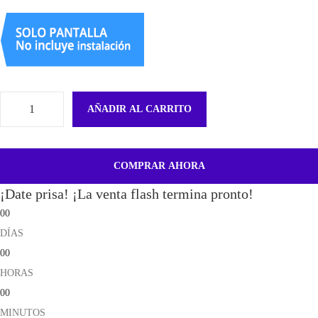
AÑADIR AL CARRITO
B
a
t
COMPRAR AHORA
e
¡Date prisa! ¡La venta flash termina pronto!
r
00
í
DÍAS
a
00
N
HORAS
u
00
e
MINUTOS
v