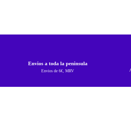
Envios a toda la peninsula
Envios de 6€, MRV