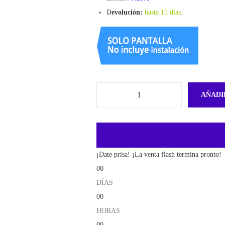
D
evolución:
hasta 15 días
.
AÑADI
¡Date prisa! ¡La venta flash termina pronto!
00
DÍAS
00
HORAS
00