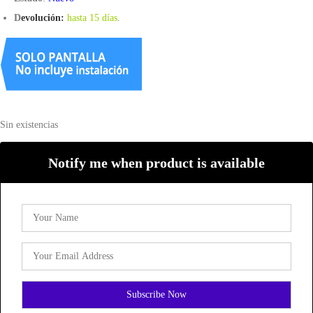
D
evolución:
hasta 15 días
.
Sin existencias
Notify me when product is available