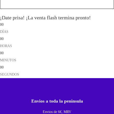
¡Date prisa! ¡La venta flash termina pronto!
00
DÍAS
00
HORAS
00
MINUTOS
00
SEGUNDOS
Envios a toda la peninsula
Envios de 6€, MRV