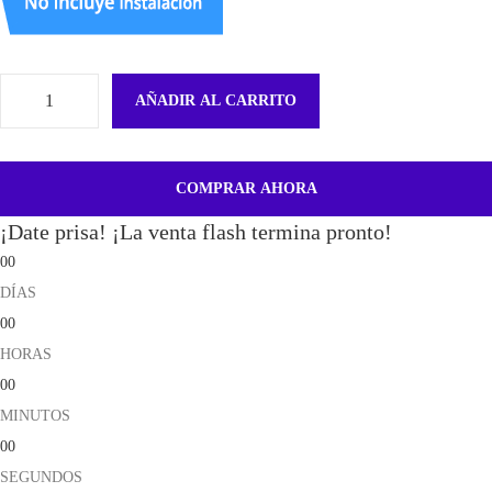
AÑADIR AL CARRITO
B
a
t
COMPRAR AHORA
e
¡Date prisa! ¡La venta flash termina pronto!
r
00
i
DÍAS
a
00
E
HORAS
B
00
-
MINUTOS
B
00
A
SEGUNDOS
2