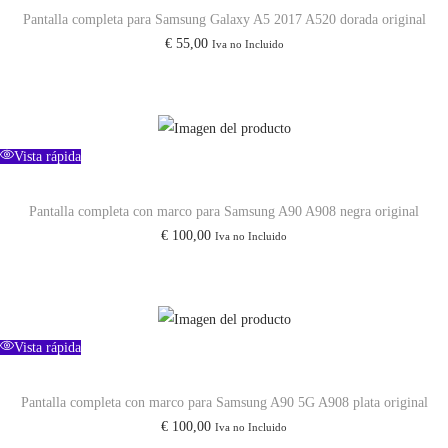
Pantalla completa para Samsung Galaxy A5 2017 A520 dorada original
a
€
55,00
Iva no Incluido
S
a
m
s
Vista rápida
u
n
Pantalla completa con marco para Samsung A90 A908 negra original
g
€
100,00
Iva no Incluido
G
a
l
a
Vista rápida
x
y
Pantalla completa con marco para Samsung A90 5G A908 plata original
A
€
100,00
Iva no Incluido
2