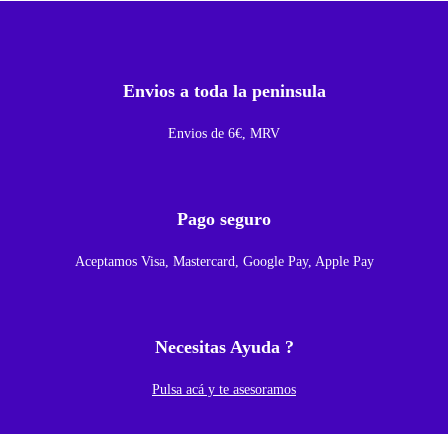
1
7
A
Envios a toda la peninsula
B
Y
Envios de 6€, MRV
N
u
e
Pago seguro
v
Aceptamos Visa, Mastercard, Google Pay, Apple Pay
a
O
r
Necesitas Ayuda ?
i
g
Pulsa acá y te asesoramos
i
n