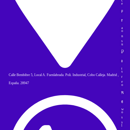
c
e
u
t
e
l
a
o
n
s
u
D
e
s
e
t
s
Calle Bembibre 5, Local A. Fuenlabrada. Poli. Industrial, Cobo Calleja. Madrid ,
r
e
España. 28947
o
a
N
e
d
w
o
s
s
l