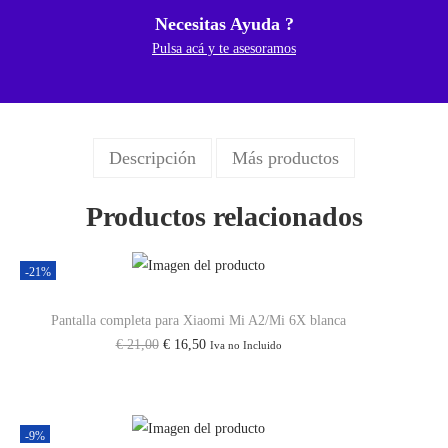
Necesitas Ayuda ?
Pulsa acá y te asesoramos
Descripción
Más productos
Productos relacionados
-21%
Pantalla completa para Xiaomi Mi A2/Mi 6X blanca
€
21,00
€
16,50
Iva no Incluido
-9%