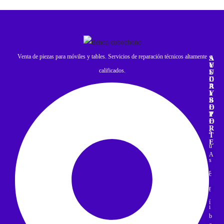
Venta de piezas para móviles y tables. Servicios de reparación técnicos altamente
A
S
Y
U
calificados.
U
S
D
C
A
R
Y
I
S
B
O
E
P
T
O
E
R
S
T
E
u
A
s
r
c
r
t
í
i
b