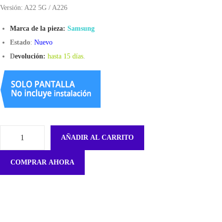
Versión: A22 5G / A226
Marca de la pieza:
Samsung
Estado
:
Nuevo
D
evolución:
hasta 15 días
.
AÑADIR AL CARRITO
B
a
COMPRAR AHORA
n
d
e
j