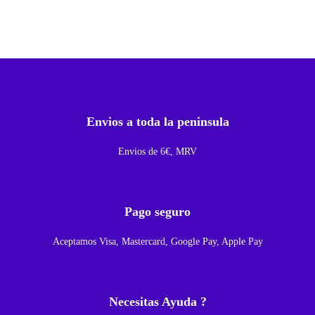
a
S
i
m
Y
M
Envios a toda la peninsula
i
c
Envios de 6€, MRV
r
o
S
Pago seguro
D
Aceptamos Visa, Mastercard, Google Pay, Apple Pay
P
a
r
Necesitas Ayuda ?
a