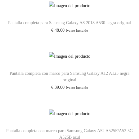
5
G
/
Pantalla completa para Samsung Galaxy A8 2018 A530 negra original
A
€
48,00
Iva no Incluido
2
2
6
c
a
Pantalla completa con marco para Samsung Galaxy A12 A125 negra
original
n
€
39,00
Iva no Incluido
t
i
d
a
d
Pantalla completa con marco para Samsung Galaxy A52 A525F/A52 5G
A526B azul