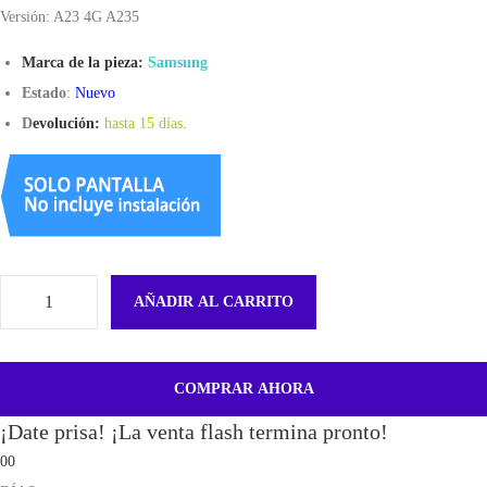
Versión: A23 4G A235
Marca de la pieza:
Samsung
Estado
:
Nuevo
D
evolución:
hasta 15 días
.
AÑADIR AL CARRITO
B
a
n
COMPRAR AHORA
d
¡Date prisa! ¡La venta flash termina pronto!
e
00
j