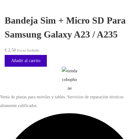
,
.
a
0
:
4
Bandeja Sim + Micro SD Para
0
€
5
.
Samsung Galaxy A23 / A235
,
6
0
€
2,50
Iva no Incluido
6
0
Añadir al carrito
,
.
0
0
.
Venta de piezas para móviles y tables. Servicios de reparación técnicos
altamente calificados.