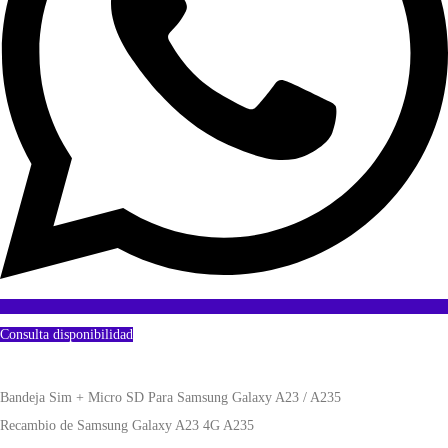
Consulta disponibilidad
Bandeja Sim + Micro SD Para Samsung Galaxy A23 / A235
Recambio de Samsung Galaxy A23 4G A235