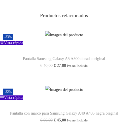
/
A
Productos relacionados
2
3
5
-33%
c
Vista rápida
a
Pantalla Samsung Galaxy A5 A500 dorada original
n
E
E
€
40,00
€
27,00
Iva no Incluido
t
l
l
i
p
p
d
r
r
a
-32%
e
e
Vista rápida
d
c
c
i
i
Pantalla con marco para Samsung Galaxy A40 A405 negra original
E
E
€
66,00
€
45,00
Iva no Incluido
o
o
l
l