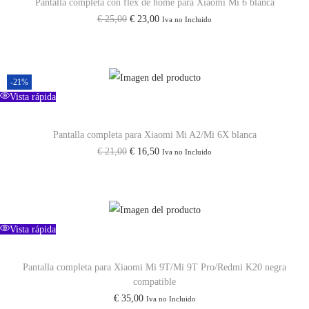
Pantalla completa con flex de home para Xiaomi Mi 6 blanca
n
E
E
€
25,00
€
23,00
Iva no Incluido
t
l
l
i
p
p
d
r
r
-21%
a
e
e
Vista rápida
d
c
c
i
i
Pantalla completa para Xiaomi Mi A2/Mi 6X blanca
E
E
€
21,00
€
16,50
Iva no Incluido
o
o
l
l
o
a
p
p
r
c
r
r
i
t
e
e
Vista rápida
g
u
c
c
i
a
i
i
Pantalla completa para Xiaomi Mi 9T/Mi 9T Pro/Redmi K20 negra
n
l
compatible
o
o
a
e
€
35,00
Iva no Incluido
o
a
l
s