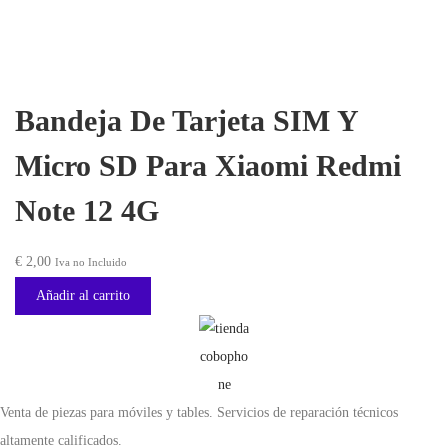
r
c
e
:
i
t
r
€
g
u
a
i
a
:
2
Bandeja De Tarjeta SIM Y
n
l
€
3
Micro SD Para Xiaomi Redmi
a
e
,
l
s
2
0
Note 12 4G
e
:
5
0
r
€
,
.
€
2,00
Iva no Incluido
a
0
Añadir al carrito
:
1
0
€
6
.
,
2
5
Venta de piezas para móviles y tables. Servicios de reparación técnicos
1
0
altamente calificados.
,
.