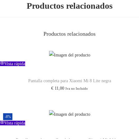
i
Productos relacionados
R
e
d
Productos relacionados
m
i
N
o
Vista rápida
t
Pantalla completa para Xiaomi Mi 8 Lite negra
e
€
11,00
Iva no Incluido
1
2
4
G
-8%
Vista rápida
c
a