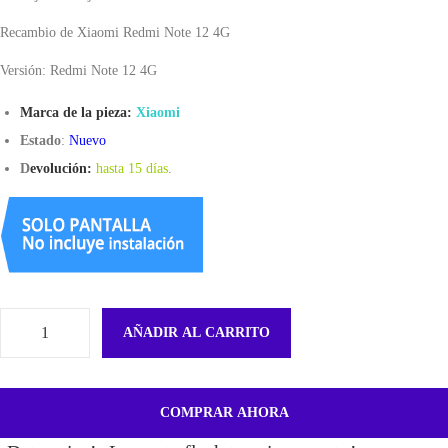
Recambio de Xiaomi Redmi Note 12 4G
Versión: Redmi Note 12 4G
Marca de la pieza:
Xiaomi
Estado
:
Nuevo
D
evolución:
hasta 15 días
.
AÑADIR AL CARRITO
B
a
n
COMPRAR AHORA
d