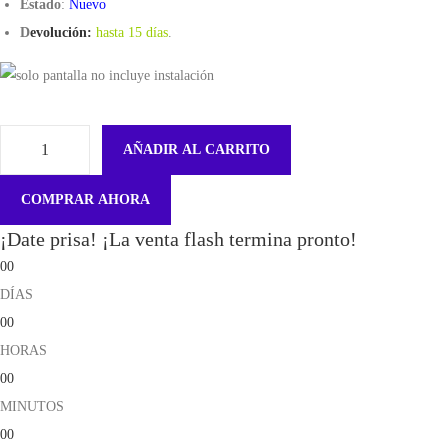
Estado
:
Nuevo
D
evolución:
hasta 15 días
.
AÑADIR AL CARRITO
A
n
COMPRAR AHORA
t
¡Date prisa! ¡La venta flash termina pronto!
e
00
n
DÍAS
a
00
C
HORAS
o
00
a
MINUTOS
x
00
i