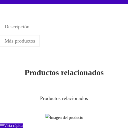
i
d
a
Descripción
d
Más productos
Productos relacionados
Productos relacionados
Vista rápida