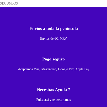
SEGUNDOS
a
l
P
a
Envios a toda la peninsula
r
Envios de 6€, MRV
a
M
i
Pago seguro
M
i
Aceptamos Visa, Mastercard, Google Pay, Apple Pay
x
2
c
Necesitas Ayuda ?
a
n
Pulsa acá y te asesoramos
t