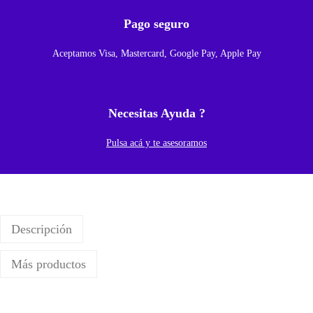
P
Pago seguro
a
Aceptamos Visa, Mastercard, Google Pay, Apple Pay
r
a
X
Necesitas Ayuda ?
I
A
Pulsa acá y te asesoramos
O
M
I
M
Descripción
I
6
Más productos
/
M
I