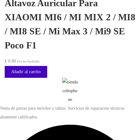
Altavoz Auricular Para
c
c
1
3
0
i
i
XIAOMI MI6 / MI MIX 2 / MI8
c
,
.
o
o
a
0
/ MI8 SE / Mi Max 3 / Mi9 SE
o
a
n
0
r
c
t
Poco F1
.
i
t
i
g
u
d
€
0,80
Iva no Incluido
i
a
a
Añadir al carrito
n
l
d
a
e
l
s
e
:
Venta de piezas para móviles y tables. Servicios de reparación técnicos
r
€
altamente calificados.
a
:
2
€
0