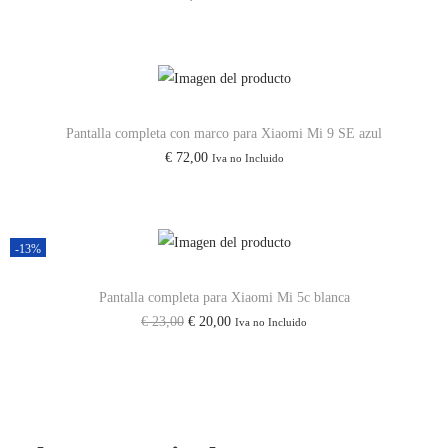
i
o
o
M
o
a
a
r
c
x
i
t
Pantalla completa con marco para Xiaomi Mi 9 SE azul
3
g
u
€
72,00
Iva no Incluido
/
i
a
M
n
l
i
a
e
9
l
s
-13%
S
e
:
Pantalla completa para Xiaomi Mi 5c blanca
E
r
€
E
E
€
23,00
€
20,00
Iva no Incluido
P
a
l
l
o
:
2
p
p
c
€
0
r
r
o
,
e
e
F
2
0