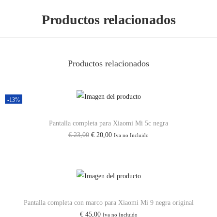
M
Productos relacionados
I
X
2
Productos relacionados
/
M
I
-13%
8
/
Pantalla completa para Xiaomi Mi 5c negra
M
E
E
€
23,00
€
20,00
Iva no Incluido
I
l
l
8
p
p
S
r
r
E
e
e
/
c
c
Pantalla completa con marco para Xiaomi Mi 9 negra original
€
45,00
M
Iva no Incluido
i
i