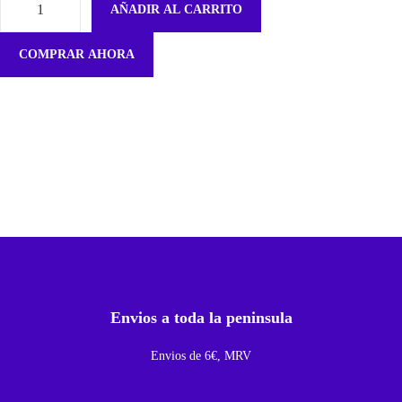
AÑADIR AL CARRITO
A
l
COMPRAR AHORA
t
a
v
o
z
A
u
r
i
c
Envios a toda la peninsula
u
l
Envios de 6€, MRV
a
r