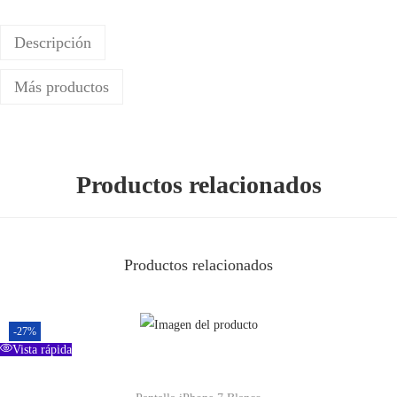
r
o
Descripción
M
a
Más productos
x
c
a
n
Productos relacionados
t
i
d
Productos relacionados
a
d
-27%
Vista rápida