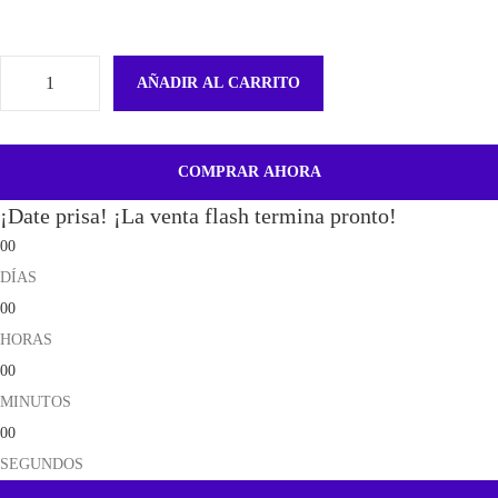
AÑADIR AL CARRITO
A
l
t
COMPRAR AHORA
a
¡Date prisa! ¡La venta flash termina pronto!
v
00
o
DÍAS
z
00
A
HORAS
u
00
r
MINUTOS
i
00
c
SEGUNDOS
u