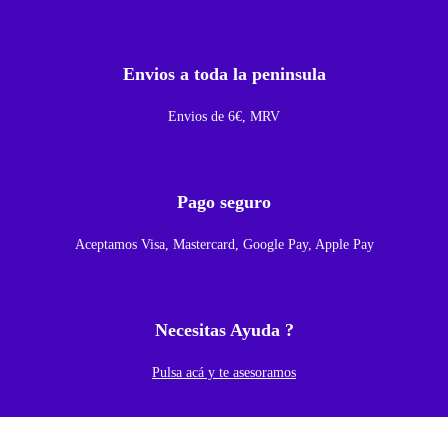
l
a
r
Envios a toda la peninsula
P
a
Envios de 6€, MRV
r
a
I
Pago seguro
P
Aceptamos Visa, Mastercard, Google Pay, Apple Pay
h
o
n
Necesitas Ayuda ?
e
1
Pulsa acá y te asesoramos
3
P