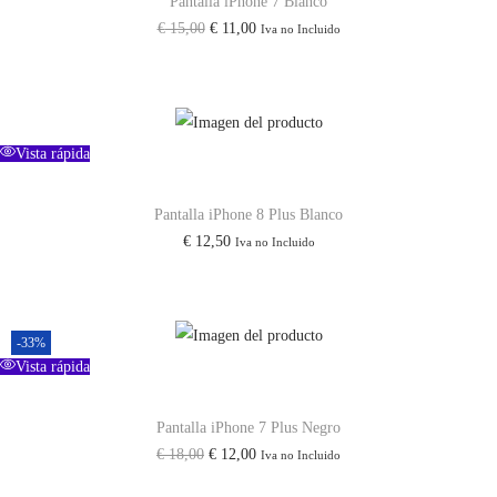
Pantalla iPhone 7 Blanco
E
E
€
15,00
€
11,00
Iva no Incluido
l
l
p
p
r
r
e
e
Vista rápida
c
c
i
i
Pantalla iPhone 8 Plus Blanco
€
12,50
Iva no Incluido
o
o
o
a
r
c
i
t
-33%
Vista rápida
g
u
i
a
Pantalla iPhone 7 Plus Negro
n
l
E
E
€
18,00
€
12,00
Iva no Incluido
a
e
l
l
l
s